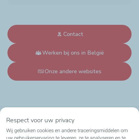
Contact
Werken bij ons in België
Onze andere websites
Respect voor uw privacy
TotalEnergies in België
Wij gebruiken cookies en andere traceringsmiddelen om
Ons nieuws
uw gebruikerservaring te leveren, ze te analyseren en te