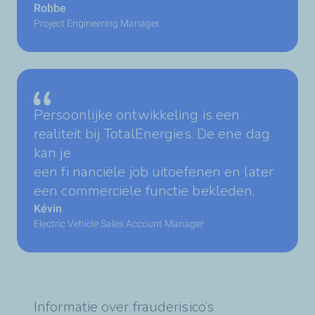
Robbe
Project Engineering Manager
Persoonlijke ontwikkeling is een
realiteit bij TotalEnergies. De ene dag
kan je
een fi nanciële job uitoefenen en later
een commerciële functie bekleden.
Kévin
Electric Vehicle Sales Account Manager
Informatie over frauderisico’s