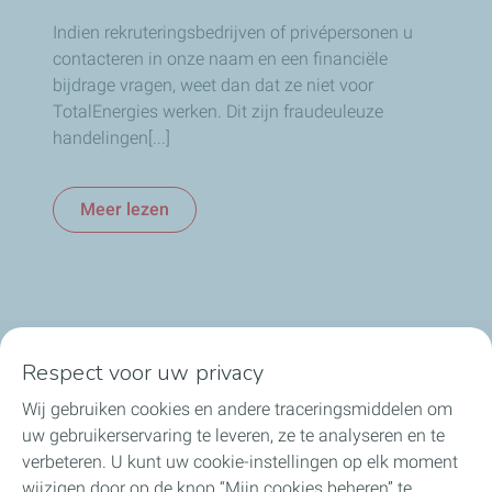
Indien rekruteringsbedrijven of privépersonen u
contacteren in onze naam en een financiële
bijdrage vragen, weet dan dat ze niet voor
TotalEnergies werken. Dit zijn fraudeuleuze
handelingen[...]
Meer lezen
Respect voor uw privacy
TotalEnergies in België
Wij gebruiken cookies en andere traceringsmiddelen om
Ons nieuws
uw gebruikerservaring te leveren, ze te analyseren en te
verbeteren. U kunt uw cookie-instellingen op elk moment
Onze engagementen
wijzigen door op de knop “Mijn cookies beheren” te