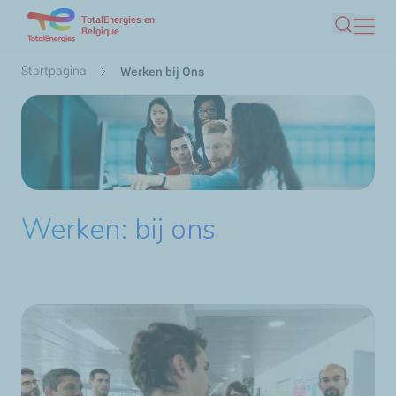
TotalEnergies en
Overslaan
Belgique
Zoeken
en
naar
Kruimelpad
Startpagina
Werken bij Ons
de
inhoud
gaan
Werken: bij ons