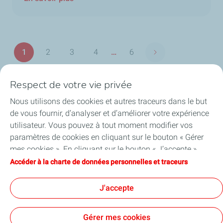
Pagination
1
2
3
4
…
6
Page suivante
Page
Page
Page
Page
Dernière
page
Respect de votre vie privée
Nous utilisons des cookies et autres traceurs dans le but
TotalEnergies en Belgique
de vous fournir, d’analyser et d’améliorer votre expérience
utilisateur. Vous pouvez à tout moment modifier vos
Nos actualités
paramètres de cookies en cliquant sur le bouton « Gérer
mes cookies ». En cliquant sur le bouton « J’accepte »,
Jobs
vous acceptez le dépôt de l’ensemble des cookies. Dans le
Accéder à la charte de données personnelles et traceurs
cas où vous cliquez sur « Je refuse », seuls les cookies
A propos de TotalEnergies
techniques nécessaires au bon fonctionnement du site
J'accepte
seront utilisés. Pour plus d’informations, vous pouvez
consulter la page « Charte de données personnelles et
Gérer mes cookies
traceurs ».