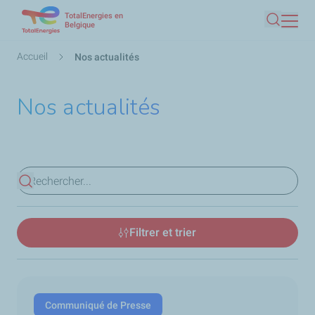
TotalEnergies en
Aller
Belgique
Recherc
au
contenu
Fil
Accueil
Nos actualités
principal
d'Ariane
Nos actualités
Voir les résultats
Filtrer et trier
Communiqué de Presse