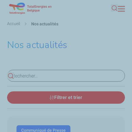
TotalEnergies en
Aller
Belgique
Recherc
au
contenu
Fil
Accueil
Nos actualités
principal
d'Ariane
Nos actualités
Voir les résultats
Filtrer et trier
Communiqué de Presse