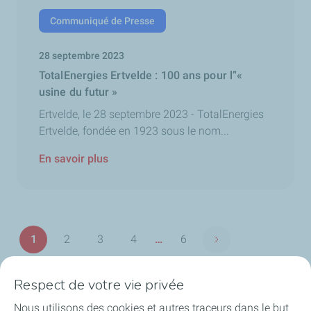
Communiqué de Presse
28 septembre 2023
TotalEnergies Ertvelde : 100 ans pour l’'«
usine du futur »
Ertvelde, le 28 septembre 2023 - TotalEnergies
Ertvelde, fondée en 1923 sous le nom...
En savoir plus
Pagination
1
2
3
4
…
6
Page suivante
Page
Page
Page
Page
Dernière
page
Respect de votre vie privée
Nous utilisons des cookies et autres traceurs dans le but
TotalEnergies en Belgique