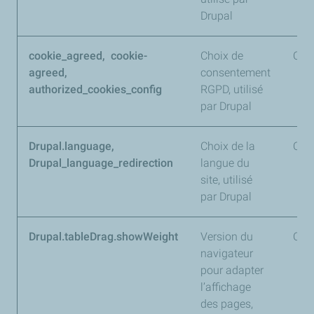
Drupal
cookie_agreed, cookie-
Choix de
Obli
agreed,
consentement
authorized_cookies_config
RGPD, utilisé
par Drupal
Drupal.language,
Choix de la
Obli
Drupal_language_redirection
langue du
site, utilisé
par Drupal
Drupal.tableDrag.showWeight
Version du
Obli
navigateur
pour adapter
l’affichage
des pages,