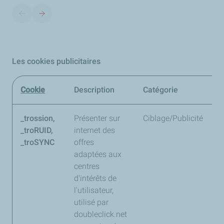
Les cookies publicitaires
Cookie
Description
Catégorie
D
_trossion,
Présenter sur
Ciblage/Publicité
j
_troRUID,
internet des
1
_troSYNC
offres
1
adaptées aux
centres
d'intérêts de
l'utilisateur,
utilisé par
doubleclick.net