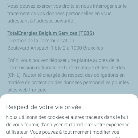
Vous pouvez exercer vos droits et nous interroger sur le
traitement de vos données personnelles en vous
adressant à l’adresse suivante :
TotalEnergies Belgium Services (TEBS)
Direction de la Communication
Boulevard Anspach 1 bte 2 à 1000 Bruxelles
Enfin, vous pouvez déposer une plainte auprès de la
Commission nationale de l'informatique et des libertés
(CNIL), l’autorité chargée du respect des obligations en
matière de protection des données personnelles pour les
sites web français.
Respect de votre vie privée
Nous utilisons des cookies et autres traceurs dans le but
TotalEnergies en Belgique
de vous fournir, d’analyser et d’améliorer votre expérience
utilisateur. Vous pouvez à tout moment modifier vos
Nos actualités