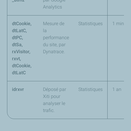
Analytics
dtCookie,
Mesure de
Statistiques
1 minute
dtLatC,
la
dtPC,
performance
dtSa,
du site, par
rxVisitor,
Dynatrace.
rxvt,
dtCookie,
dtLatC
idrxvr
Déposé par
Statistiques
1 an
Xiti pour
analyser le
trafic.