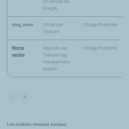
un service de
Google.
utag_main
Utilisé par
Ciblage/Publicité
1
Tealium
Noms
Déposés par
Ciblage/Publicité
D
variés
Tealium tag
v
management
system.
Les cookies réseaux sociaux