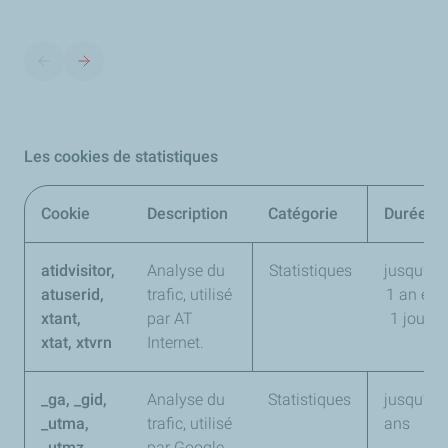
Les cookies de statistiques
Cookie
Description
Catégorie
Durée
atidvisitor,
Analyse du
Statistiques
jusqu’à
atuserid,
trafic, utilisé
1 an et
xtant,
par AT
1 jour
xtat, xtvrn
Internet.
_ga, _gid,
Analyse du
Statistiques
jusqu’à 2
_utma,
trafic, utilisé
ans
_utmz
par Google