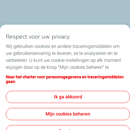
Respect voor uw privacy
TotalEnergies in België
Wij gebruiken cookies en andere traceringsmiddelen om
Ons nieuws
uw gebruikerservaring te leveren, ze te analyseren en te
verbeteren. U kunt uw cookie-instellingen op elk moment
Onze engagementen
wijzigen door op de knop “Mijn cookies beheren” te
klikken. Door op de knop "Ik aanvaard" te klikken, stemt u
Naar het charter voor persoonsgegevens en traceringsmiddelen
Jobs
in met de installatie van alle cookies. Als u op "Ik weiger"
gaan
klikt, zullen alleen de technische cookies worden gebruikt
Over TotalEnergies
die nodig zijn voor de goede werking van de site. Voor
Ik ga akkoord
meer informatie kunt u de pagina "Charter voor
persoonsgegevens en traceringsmiddelen" raadplegen.
Mijn cookies beheren
Algemene Gebruiksvoorwaarden
Cookies en Privacy
Sitemap
Toegankelijkheid
Cookies