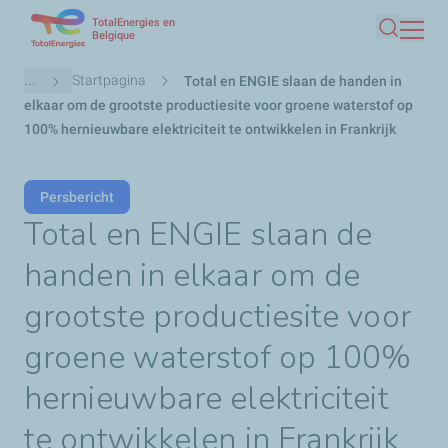
TotalEnergies en
Overslaan
Belgique
Zoeken
en
naar
Kruimelpad
...
Startpagina
Total en ENGIE slaan de handen in
de
elkaar om de grootste productiesite voor groene waterstof op
inhoud
100% hernieuwbare elektriciteit te ontwikkelen in Frankrijk
gaan
Persbericht
Total en ENGIE slaan de
handen in elkaar om de
grootste productiesite voor
groene waterstof op 100%
hernieuwbare elektriciteit
te ontwikkelen in Frankrijk