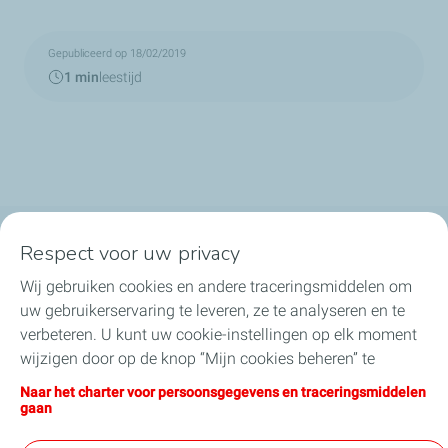
Gepubliceerd op 18/02/2019
1 min
leestijd
Respect voor uw privacy
TotalEnergies in België
Wij gebruiken cookies en andere traceringsmiddelen om
Ons nieuws
uw gebruikerservaring te leveren, ze te analyseren en te
verbeteren. U kunt uw cookie-instellingen op elk moment
Onze engagementen
wijzigen door op de knop “Mijn cookies beheren” te
klikken. Door op de knop "Ik aanvaard" te klikken, stemt u
Naar het charter voor persoonsgegevens en traceringsmiddelen
Jobs
in met de installatie van alle cookies. Als u op "Ik weiger"
gaan
klikt, zullen alleen de technische cookies worden gebruikt