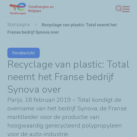
TotalEnergies en
Overslaan
Belgique
Zoeken
en
naar
Kruimelpad
Startpagina
Recyclage van plastic: Total neemt het
de
Franse bedrijf Synova over
inhoud
gaan
Persbericht
Recyclage van plastic: Total
neemt het Franse bedrijf
Synova over
Parijs, 18 februari 2019 – Total kondigt de
overname van het bedrijf Synova, de Franse
marktleider voor de productie van
hoogwaardig gerecycleerd polypropyleen
voor de auto-industrie.