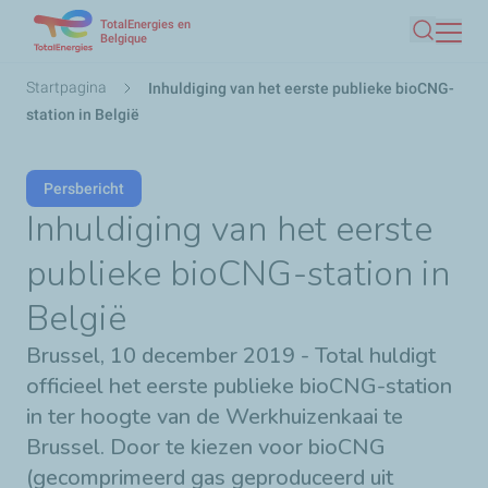
TotalEnergies en
Overslaan
Belgique
Zoeken
en
naar
Kruimelpad
Startpagina
Inhuldiging van het eerste publieke bioCNG-
de
station in België
inhoud
gaan
Persbericht
Inhuldiging van het eerste
publieke bioCNG-station in
België
Brussel, 10 december 2019 - Total huldigt
officieel het eerste publieke bioCNG-station
in ter hoogte van de Werkhuizenkaai te
Brussel. Door te kiezen voor bioCNG
(gecomprimeerd gas geproduceerd uit