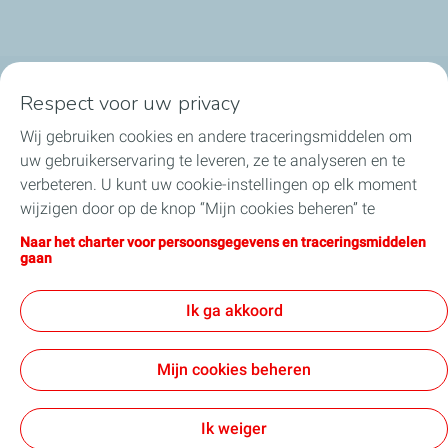
Respect voor uw privacy
TotalEnergies in België
Wij gebruiken cookies en andere traceringsmiddelen om
Ons nieuws
uw gebruikerservaring te leveren, ze te analyseren en te
verbeteren. U kunt uw cookie-instellingen op elk moment
Onze engagementen
wijzigen door op de knop “Mijn cookies beheren” te
klikken. Door op de knop "Ik aanvaard" te klikken, stemt u
Naar het charter voor persoonsgegevens en traceringsmiddelen
Jobs
in met de installatie van alle cookies. Als u op "Ik weiger"
gaan
klikt, zullen alleen de technische cookies worden gebruikt
Over TotalEnergies
die nodig zijn voor de goede werking van de site. Voor
Ik ga akkoord
meer informatie kunt u de pagina "Charter voor
persoonsgegevens en traceringsmiddelen" raadplegen.
Mijn cookies beheren
Algemene Gebruiksvoorwaarden
Cookies en Privacy
Sitemap
Toegankelijkheid
Cookies
Ik weiger