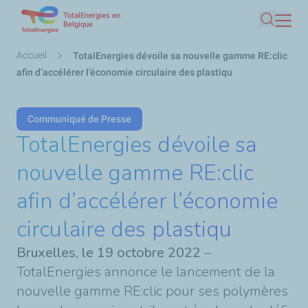
TotalEnergies en
Aller
Belgique
Recherc
au
contenu
Fil
Accueil
TotalEnergies dévoile sa nouvelle gamme RE:clic
principal
d'Ariane
afin d’accélérer l’économie circulaire des plastiqu
Communiqué de Presse
TotalEnergies dévoile sa
nouvelle gamme RE:clic
afin d’accélérer l’économie
circulaire des plastiqu
Bruxelles, le 19 octobre 2022
–
TotalEnergies annonce le lancement de la
nouvelle gamme RE:clic pour ses polymères