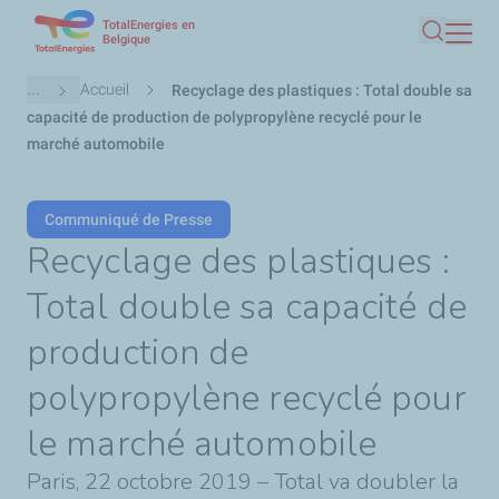
TotalEnergies en
Aller
Belgique
Recherc
au
contenu
Fil
...
Accueil
Recyclage des plastiques : Total double sa
principal
d'Ariane
capacité de production de polypropylène recyclé pour le
marché automobile
Communiqué de Presse
Recyclage des plastiques :
Total double sa capacité de
production de
polypropylène recyclé pour
le marché automobile
Paris, 22 octobre 2019 – Total va doubler la