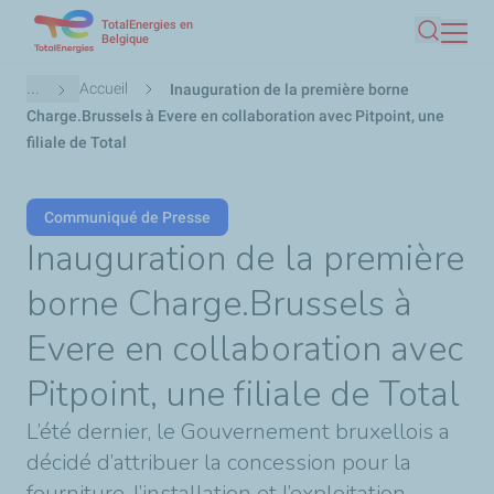
TotalEnergies en
Aller
Belgique
Recherc
au
contenu
Fil
...
Accueil
Inauguration de la première borne
principal
d'Ariane
Charge.Brussels à Evere en collaboration avec Pitpoint, une
filiale de Total
Communiqué de Presse
Inauguration de la première
borne Charge.Brussels à
Evere en collaboration avec
Pitpoint, une filiale de Total
L’été dernier, le Gouvernement bruxellois a
décidé d’attribuer la concession pour la
fourniture, l’installation et l’exploitation