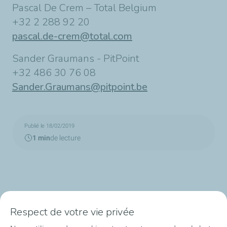
Pascal De Crem – Total Belgium
+32 2 288 92 20
pascal.de-crem@total.com
Sander Graumans - PitPoint
+32 486 30 76 08
Sander.Graumans@pitpoint.be
Publié le 18/02/2019
1 min
de lecture
Respect de votre vie privée