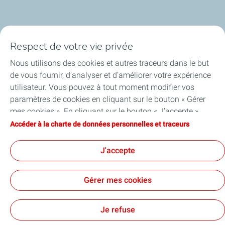
Respect de votre vie privée
Nous utilisons des cookies et autres traceurs dans le but
TotalEnergies en Belgique
de vous fournir, d’analyser et d’améliorer votre expérience
utilisateur. Vous pouvez à tout moment modifier vos
Nos actualités
paramètres de cookies en cliquant sur le bouton « Gérer
mes cookies ». En cliquant sur le bouton « J’accepte »,
Jobs
vous acceptez le dépôt de l’ensemble des cookies. Dans le
Accéder à la charte de données personnelles et traceurs
cas où vous cliquez sur « Je refuse », seuls les cookies
A propos de TotalEnergies
techniques nécessaires au bon fonctionnement du site
J'accepte
seront utilisés. Pour plus d’informations, vous pouvez
consulter la page « Charte de données personnelles et
Gérer mes cookies
traceurs ».
Conditions générales d’utilisation
Charte en matière de données personnelles et de cookies
Accessibilité
Plan du site
Cookies
Je refuse
TotalEnergies 2026