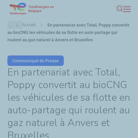
TotalEnergies en
Aller
Belgique
Recherc
au
contenu
Fil
...
Accueil
En partenariat avec Total, Poppy convertit
principal
d'Ariane
au bioCNG les véhicules de sa flotte en auto-partage qui
roulent au gaz naturel à Anvers et Bruxelles
Communiqué de Presse
En partenariat avec Total,
Poppy convertit au bioCNG
les véhicules de sa flotte en
auto-partage qui roulent au
gaz naturel à Anvers et
Bruxelles