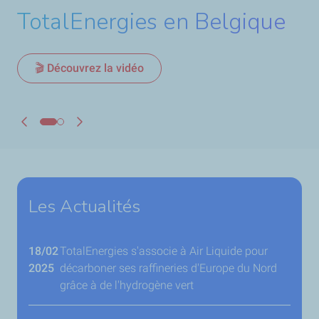
TotalEnergies en Belgique
🎬 Découvrez la vidéo
Les Actualités
18/02
TotalEnergies s'associe à Air Liquide pour
2025
décarboner ses raffineries d'Europe du Nord
grâce à de l'hydrogène vert